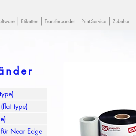
oftware
Etiketten
Transferbänder
Print-Service
Zubehör
bänder
type)
flat type)
pe)
 für Near Edge